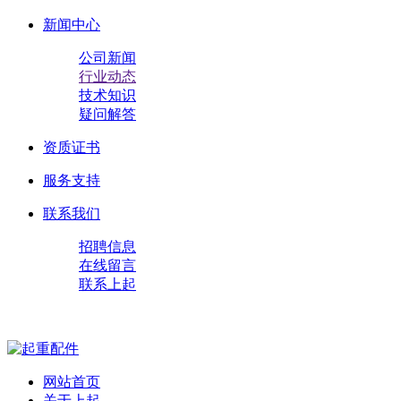
新闻中心
公司新闻
行业动态
技术知识
疑问解答
资质证书
服务支持
联系我们
招聘信息
在线留言
联系上起
网站首页
关于上起