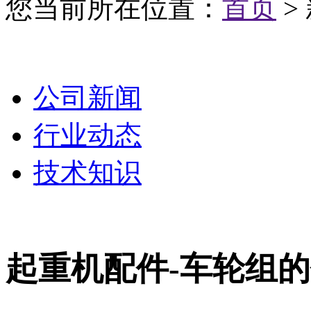
您当前所在位置：
首页
>
公司新闻
行业动态
技术知识
起重机配件-车轮组