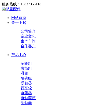
服务热线：
13837355118
网站首页
关于上起
公司简介
企业文化
生产车间
合作客户
产品中心
车轮组
卷筒组
滑轮
吊钩组
联轴器
行车轮
电阻器
电动葫芦
制动器