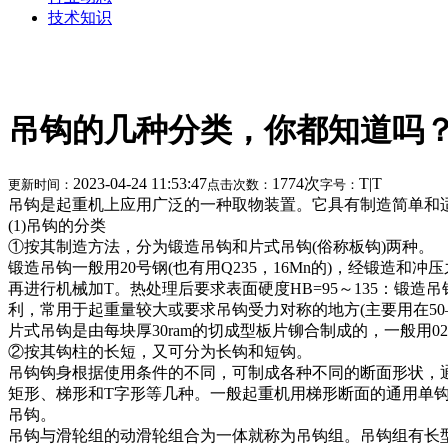
技术知识
吊钩的几种分类，你都知道吗
2023-04-24 11:53:47
1774次
T
|
T
更新时间：
点击次数：
字号：
吊钩是起重机上应用广泛的一种取物装置。它具有制造简单和
(1)吊钩的分类
①按其制造方法，分为锻造吊钩和片式吊钩(俗称板钩)两种。
锻造吊钩一般用20号钢(也有用Q235，16Mn的)，经锻造和冲
再进行机械加T。热处理后要求表面硬度HB=95～135：锻
利，常用于起重量较大或要求吊钩受力对称的地方(主要用在50―
片式吊钩是由每块厚30ram的切成型板片铆合制成的，一般用0
②按其钩柱的长短，又可分为长钩和短钩。
吊钩钩身根据使用条件的不同，可制成各种不同的断面形状，
矩形、梯形和T字形等几种。一般起重机用梯形断面的通用单钩
吊钩。
吊钩与滑轮组的动滑轮组合为一体就称为吊钩组。吊钩组有长