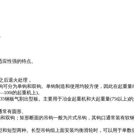
？
适应性强的特点。
压之后退火处理，
造吊钩可分为单钩和双钩。单钩制造和使用均较方便，因此在起重量
100t的起重机上)。
235钢板气割出型板。主要用于冶金起重机和大起重量(75t以上)
通常有圆形、
和双钩；矩形断面的吊钩一般为片式吊钩，其钩口通常装有软钢垫
型和短型两种。长型吊钩组上面安装均衡滑轮时，可以用于单数