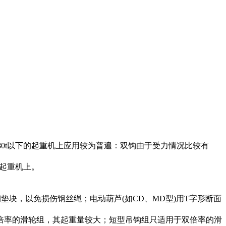
80t以下的起重机上应用较为普遍：双钩由于受力情况比较有
的起重机上。
块，以免损伤钢丝绳；电动葫芦(如CD、MD型)用T字形断面
倍率的滑轮组，其起重量较大；短型吊钩组只适用于双倍率的滑