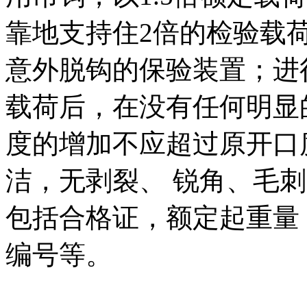
靠地支持住2倍的检验载
意外脱钩的保验装置；进
载荷后，在没有任何明显
度的增加不应超过原开口度
洁，无剥裂、 锐角、毛
包括合格证，额定起重量
编号等。