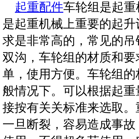
起重配件
车轮组是起重
是起重机械上重要的起升
求是非常高的，常见的吊
双沟，车轮组的材质和要
单，使用方便。车轮组的
般情况下。可以根据起重
接按有关关标准来选取。
一旦断裂，容易造成事故