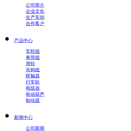
公司简介
企业文化
生产车间
合作客户
产品中心
车轮组
卷筒组
滑轮
吊钩组
联轴器
行车轮
电阻器
电动葫芦
制动器
新闻中心
公司新闻