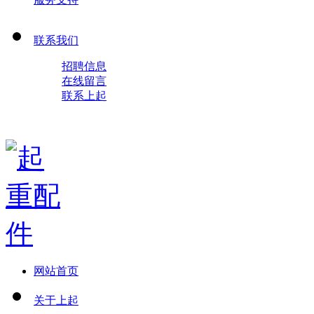
联系我们
招聘信息
在线留言
联系上起
网站首页
关于上起