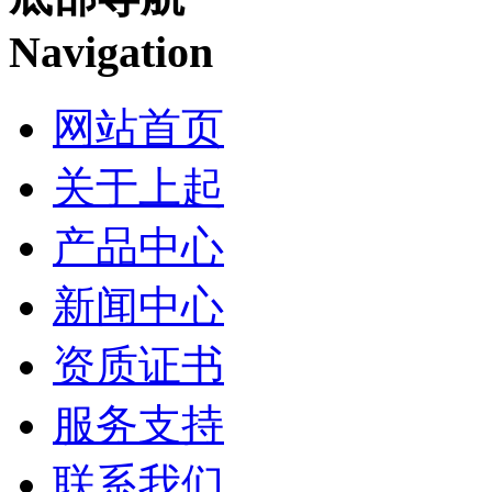
Navigation
网站首页
关于上起
产品中心
新闻中心
资质证书
服务支持
联系我们