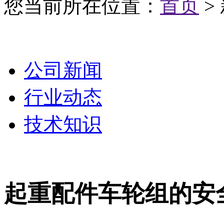
您当前所在位置：
首页
>
公司新闻
行业动态
技术知识
起重配件车轮组的安