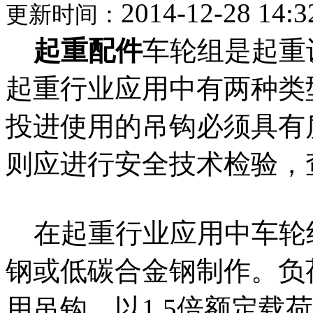
2014-12-28 14:3
更新时间：
起重配件
车轮组是起重
起重行业应用中有两种类
投进使用的吊钩必须具有
则应进行安全技术检验，
在起重行业应用中车轮
钢或低碳合金钢制作。负
用吊钩，以1.5倍额定载