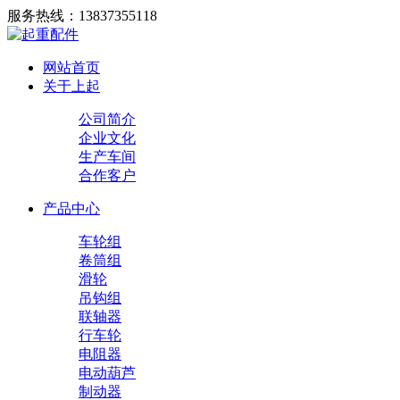
服务热线：
13837355118
网站首页
关于上起
公司简介
企业文化
生产车间
合作客户
产品中心
车轮组
卷筒组
滑轮
吊钩组
联轴器
行车轮
电阻器
电动葫芦
制动器