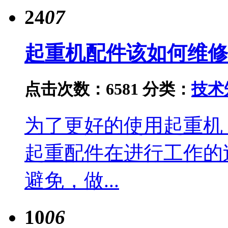
24
07
起重机配件该如何维修
点击次数：6581
分类：
技术
为了更好的使用起重机
起重配件在进行工作的
避免，做...
10
06