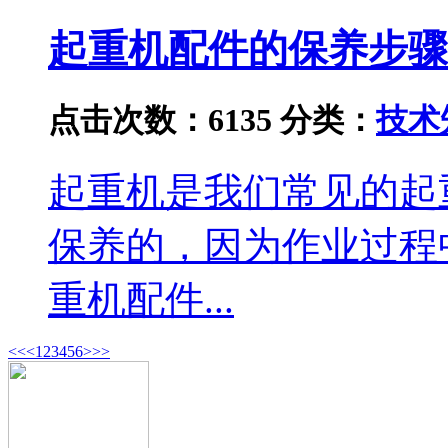
起重机配件的保养步骤
点击次数：6135
分类：
技术
起重机是我们常见的起
保养的，因为作业过程
重机配件...
<<
<
1
2
3
4
5
6
>
>>