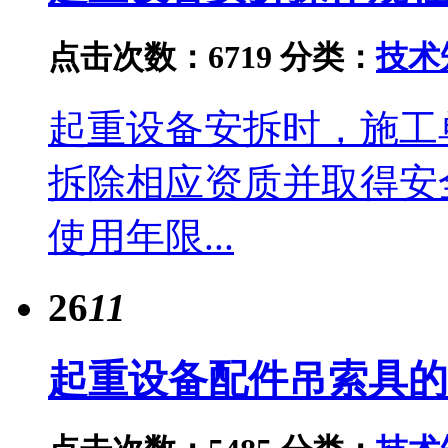
点击次数：6719
分类：
技术
起重设备安拆时，施工
拆除相应资质并取得安
使用年限...
26
11
起重设备配件吊索具的