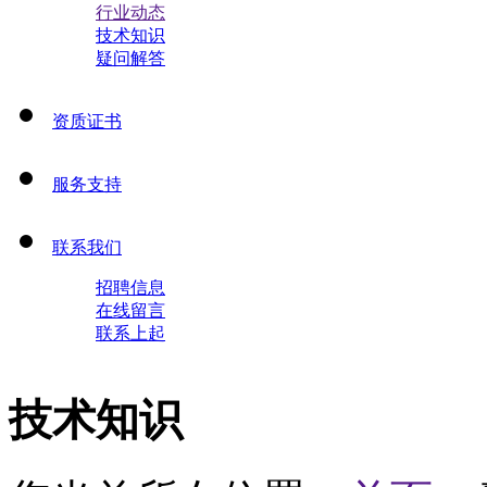
行业动态
技术知识
疑问解答
资质证书
服务支持
联系我们
招聘信息
在线留言
联系上起
技术知识