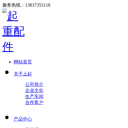
服务热线：
13837355118
网站首页
关于上起
公司简介
企业文化
生产车间
合作客户
产品中心