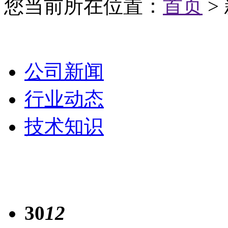
您当前所在位置：
首页
>
公司新闻
行业动态
技术知识
30
12