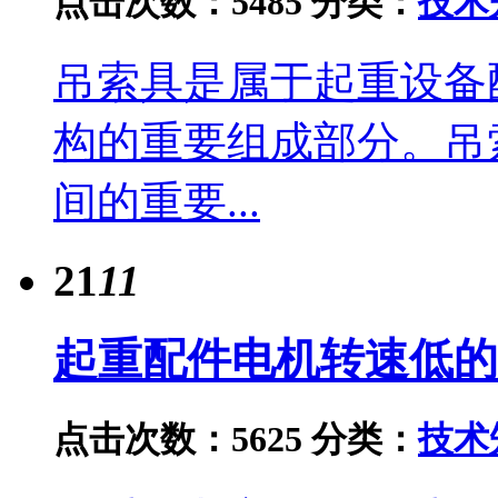
点击次数：5485
分类：
技术
吊索具是属于起重设备
构的重要组成部分。吊
间的重要...
21
11
起重配件电机转速低的
点击次数：5625
分类：
技术