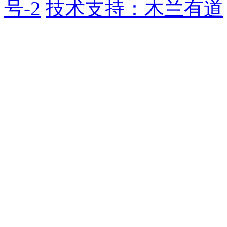
号-2
技术支持：木兰有道