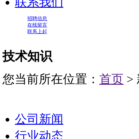
联系我们
招聘信息
在线留言
联系上起
技术知识
您当前所在位置：
首页
>
公司新闻
行业动态