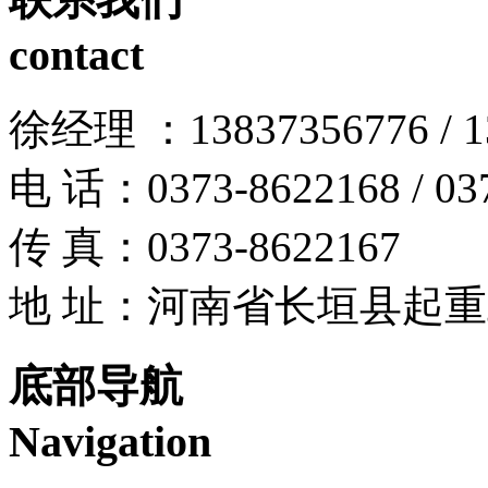
contact
徐经理 ：13837356776 / 13
电 话：0373-8622168 / 03
传 真：0373-8622167
地 址：河南省长垣县起
底部导航
Navigation