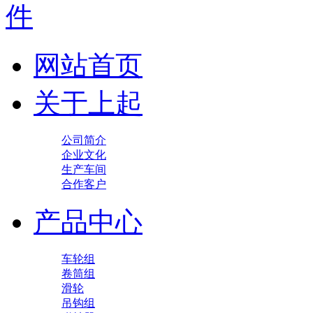
网站首页
关于上起
公司简介
企业文化
生产车间
合作客户
产品中心
车轮组
卷筒组
滑轮
吊钩组