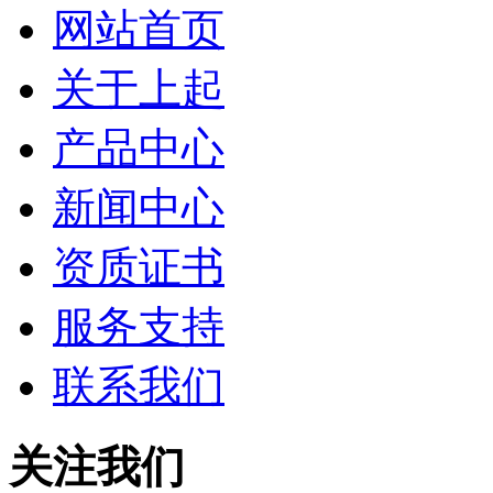
网站首页
关于上起
产品中心
新闻中心
资质证书
服务支持
联系我们
关注我们