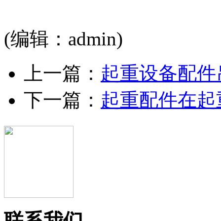
(编辑：admin)
上一篇：
起重设备配件
下一篇：
起重配件在起
联系我们