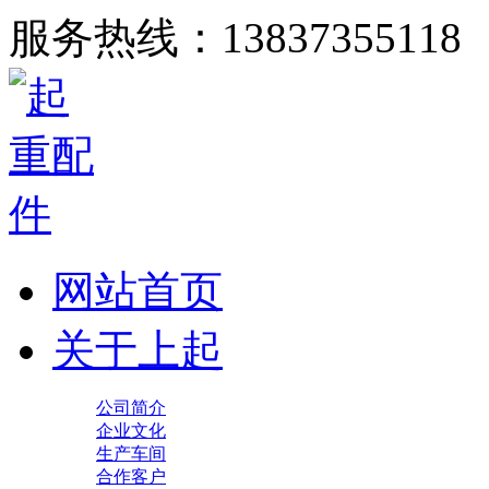
服务热线：
13837355118
网站首页
关于上起
公司简介
企业文化
生产车间
合作客户