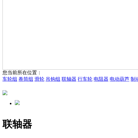
您当前所在位置：
车轮组
卷筒组
滑轮
吊钩组
联轴器
行车轮
电阻器
电动葫芦
制
联轴器