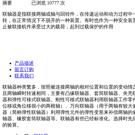
摘要 已浏览 10777 次
联轴器是指联接两轴或轴与回转件，在传递运动和动力过程中
转，在正常情况下不脱开的一种装置。有时也作为一种安全装
止被联接机件承受过大的载荷，起到过载保护的作用
产品描述
留言订购
联系我们
联轴器种类繁多，按照被连接两轴的相对位置和位置的变动情
且两轴瞬时转速相同，主要有凸缘联轴器、套筒联轴器、夹壳
器和弹性可移式联轴器。刚性可移式联轴器利用联轴器工作零
位移或角位移很小的两根轴）、万向联轴器（用于两轴有较大
器（简称弹性联轴器）利用弹性元件的弹性变形来补偿两轴的
轴器、橡胶套筒联轴器等。联轴器有些已经标准化。选择时先
的验算。