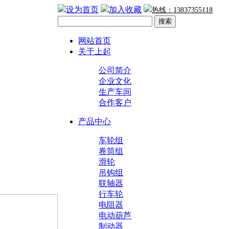
设为首页
加入收藏
热线：13837355118
搜索
网站首页
关于上起
公司简介
企业文化
生产车间
合作客户
产品中心
车轮组
卷筒组
滑轮
吊钩组
联轴器
行车轮
电阻器
电动葫芦
制动器