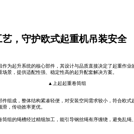
工艺，守护欧式起重机吊装安全
组作为起升系统的核心部件，其设计与品质直接决定了起重作业
重场景，提供适配性强、稳定性高的起升配套解决方案。
▲上起起重卷筒组
部件组成，整体结构紧凑轻便，对安装空间需求较小，符合欧式
顺滑，传动效率更优。
卷筒组的绳槽经过精细加工，能引导钢丝绳有序缠绕，避免乱绳