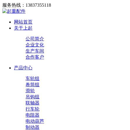
服务热线：
13837355118
网站首页
关于上起
公司简介
企业文化
生产车间
合作客户
产品中心
车轮组
卷筒组
滑轮
吊钩组
联轴器
行车轮
电阻器
电动葫芦
制动器