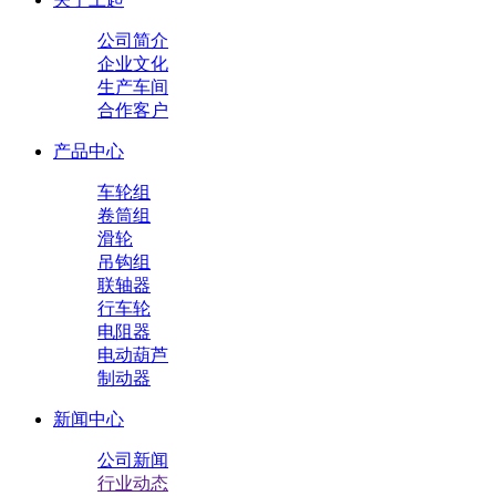
公司简介
企业文化
生产车间
合作客户
产品中心
车轮组
卷筒组
滑轮
吊钩组
联轴器
行车轮
电阻器
电动葫芦
制动器
新闻中心
公司新闻
行业动态