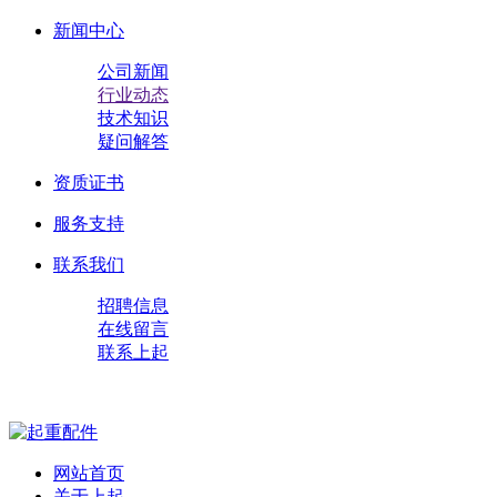
新闻中心
公司新闻
行业动态
技术知识
疑问解答
资质证书
服务支持
联系我们
招聘信息
在线留言
联系上起
网站首页
关于上起