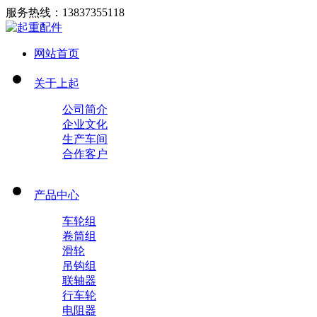
服务热线：
13837355118
网站首页
关于上起
公司简介
企业文化
生产车间
合作客户
产品中心
车轮组
卷筒组
滑轮
吊钩组
联轴器
行车轮
电阻器