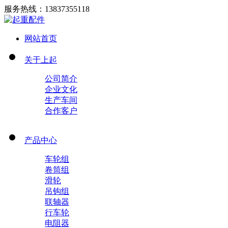
服务热线：
13837355118
网站首页
关于上起
公司简介
企业文化
生产车间
合作客户
产品中心
车轮组
卷筒组
滑轮
吊钩组
联轴器
行车轮
电阻器