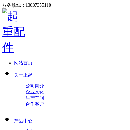
服务热线：
13837355118
网站首页
关于上起
公司简介
企业文化
生产车间
合作客户
产品中心