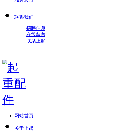
联系我们
招聘信息
在线留言
联系上起
网站首页
关于上起