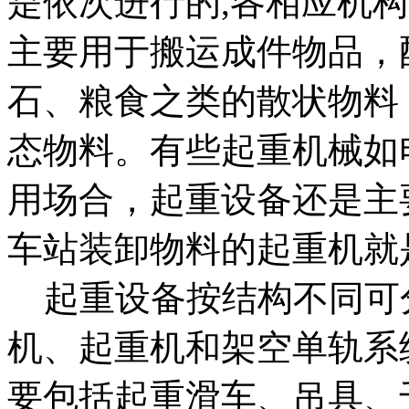
是依次进行的,各相应机
主要用于搬运成件物品，
石、粮食之类的散状物料
态物料。有些起重机械如
用场合，起重设备还是主
车站装卸物料的起重机就
起重设备按结构不同可
机、起重机和架空单轨系
要包括起重滑车、吊具、