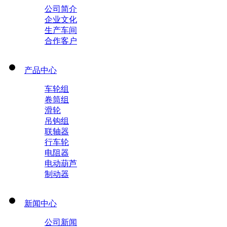
公司简介
企业文化
生产车间
合作客户
产品中心
车轮组
卷筒组
滑轮
吊钩组
联轴器
行车轮
电阻器
电动葫芦
制动器
新闻中心
公司新闻