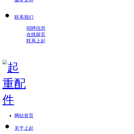
联系我们
招聘信息
在线留言
联系上起
网站首页
关于上起