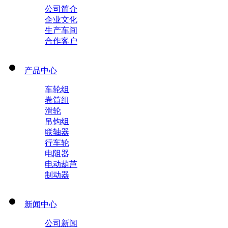
公司简介
企业文化
生产车间
合作客户
产品中心
车轮组
卷筒组
滑轮
吊钩组
联轴器
行车轮
电阻器
电动葫芦
制动器
新闻中心
公司新闻