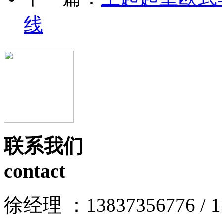
线
联系我们
contact
徐经理 ：13837356776 / 13