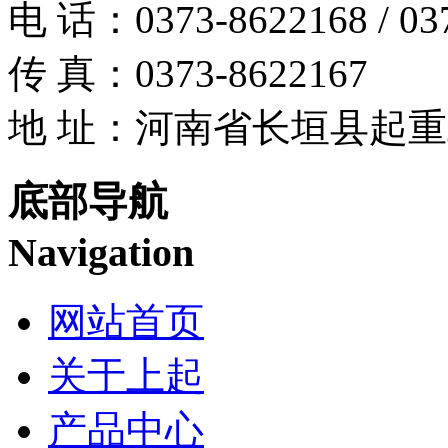
电 话：0373-8622168 / 03
传 真：0373-8622167
地 址：河南省长垣县起
底部导航
Navigation
网站首页
关于上起
产品中心