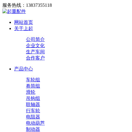
服务热线：
13837355118
网站首页
关于上起
公司简介
企业文化
生产车间
合作客户
产品中心
车轮组
卷筒组
滑轮
吊钩组
联轴器
行车轮
电阻器
电动葫芦
制动器