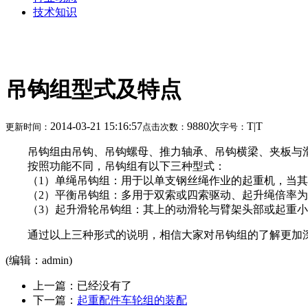
技术知识
吊钩组型式及特点
2014-03-21 15:16:57
9880次
T
|
T
更新时间：
点击次数：
字号：
吊钩组由吊钩、吊钩螺母、推力轴承、吊钩横梁、夹板与滑
按照功能不同，吊钩组有以下三种型式：
（1）单绳吊钩组：用于以单支钢丝绳作业的起重机，当其
（2）平衡吊钩组：多用于双索或四索驱动、起升绳倍率为
（3）起升滑轮吊钩组：其上的动滑轮与臂架头部或起重小
通过以上三种形式的说明，相信大家对吊钩组的了解更加深
(编辑：admin)
上一篇：已经没有了
下一篇：
起重配件车轮组的装配