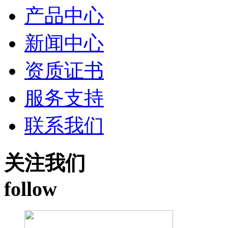
产品中心
新闻中心
资质证书
服务支持
联系我们
关注我们
follow