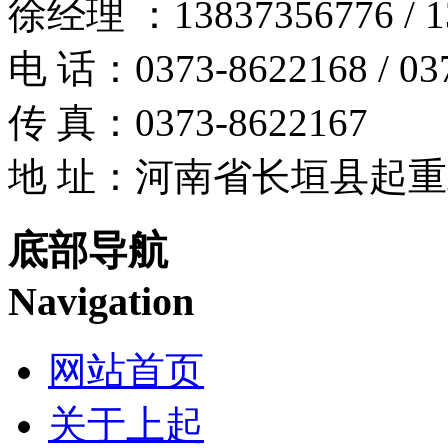
徐经理 ：13837356776 / 13
电 话：0373-8622168 / 03
传 真：0373-8622167
地 址：河南省长垣县起
底部导航
Navigation
网站首页
关于上起