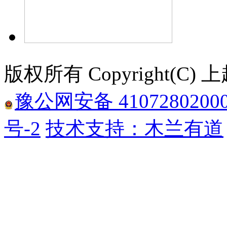
版权所有 Copyright(
豫公网安备 4107280200
号-2
技术支持：木兰有道