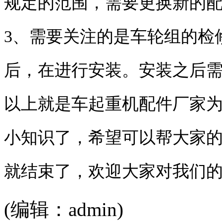
规定的范围，需要更换新的
3、需要关注的是车轮组的检
后，在进行安装。安装之后
以上就是车起重机配件厂家
小知识了，希望可以帮大家
就结束了，欢迎大家对我们
(编辑：admin)