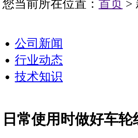
您当前所在位置：
首页
>
公司新闻
行业动态
技术知识
日常使用时做好车轮