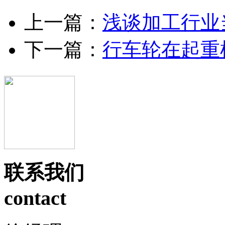
上一篇：
浅谈加工行业
下一篇：
行车轮在起重
联系我们
contact