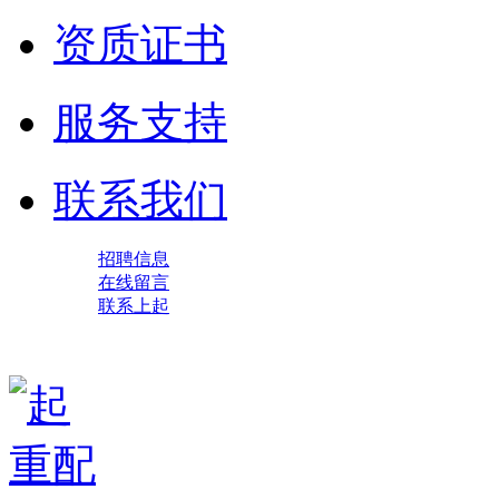
资质证书
服务支持
联系我们
招聘信息
在线留言
联系上起