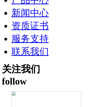
新闻中心
资质证书
服务支持
联系我们
关注我们
follow