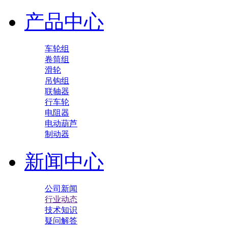
产品中心
车轮组
卷筒组
滑轮
吊钩组
联轴器
行车轮
电阻器
电动葫芦
制动器
新闻中心
公司新闻
行业动态
技术知识
疑问解答