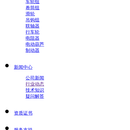
车轮组
卷筒组
滑轮
吊钩组
联轴器
行车轮
电阻器
电动葫芦
制动器
新闻中心
公司新闻
行业动态
技术知识
疑问解答
资质证书
服务支持