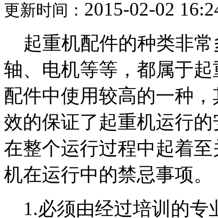
2015-02-02 16:2
更新时间：
起重机配件的种类非常
轴、电机等等，都属于起
配件中使用较高的一种，
效的保证了起重机运行的
在整个运行过程中起着至
机在运行中的禁忌事项。
1.必须由经过培训的专