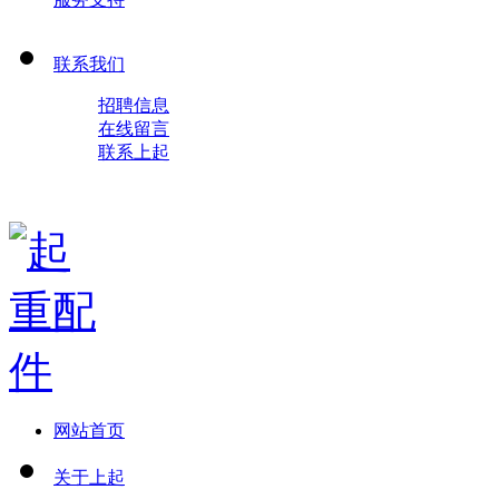
联系我们
招聘信息
在线留言
联系上起
网站首页
关于上起