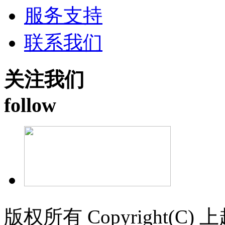
服务支持
联系我们
关注我们
follow
版权所有 Copyright(