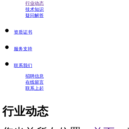
行业动态
技术知识
疑问解答
资质证书
服务支持
联系我们
招聘信息
在线留言
联系上起
行业动态