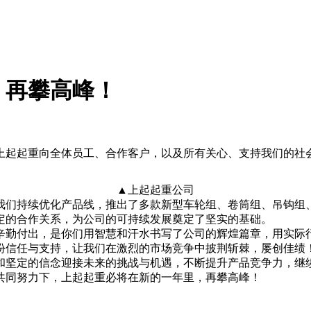
，再攀高峰！
，上起起重向全体员工、合作客户，以及所有关心、支持我们的社
▲上起起重公司
。我们持续优化产品线，推出了多款新型车轮组、卷筒组、吊钩
定的合作关系，为公司的可持续发展奠定了坚实的基础。
辛勤付出，是你们用智慧和汗水书写了公司的辉煌篇章，用实际行
份信任与支持，让我们在激烈的市场竞争中披荆斩棘，屡创佳绩
情和坚定的信念迎接未来的挑战与机遇，不断提升产品竞争力，
共同努力下，上起起重必将在新的一年里，再攀高峰！