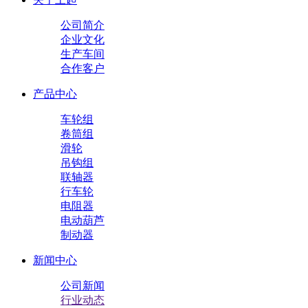
公司简介
企业文化
生产车间
合作客户
产品中心
车轮组
卷筒组
滑轮
吊钩组
联轴器
行车轮
电阻器
电动葫芦
制动器
新闻中心
公司新闻
行业动态