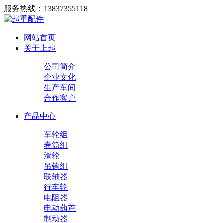
服务热线：
13837355118
网站首页
关于上起
公司简介
企业文化
生产车间
合作客户
产品中心
车轮组
卷筒组
滑轮
吊钩组
联轴器
行车轮
电阻器
电动葫芦
制动器