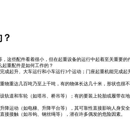
的？
等，这些配件看着很小，但在起重设备的运行中起着至关重要的
么起重配件是如何工作的？
完成起升、大车运行和小车运行3个运动；门座起重机能完成起
的重物重达几百吨乃至上千吨，有的物体长达几十米，形状也很
装设轨道和车轮（如塔吊、桥吊等）；有的要装上轮胎或履带在
做升降运动（如电梯、升降平台等），其可靠性直接影响人身安
员直接接触（如吊钩、钢丝绳等），潜在许多偶发的危险因素。