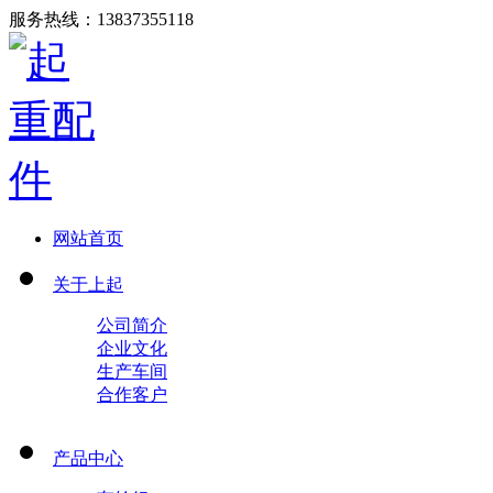
服务热线：
13837355118
网站首页
关于上起
公司简介
企业文化
生产车间
合作客户
产品中心