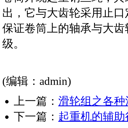
出，它与大齿轮采用止口
保证卷筒上的轴承与大齿
级。
(编辑：admin)
上一篇：
滑轮组之各种
下一篇：
起重机的辅助