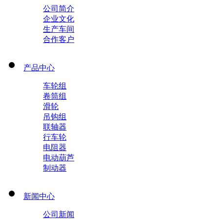
公司简介
企业文化
生产车间
合作客户
产品中心
车轮组
卷筒组
滑轮
吊钩组
联轴器
行车轮
电阻器
电动葫芦
制动器
新闻中心
公司新闻