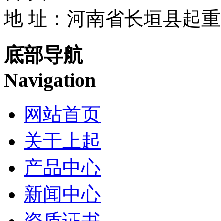
地 址：河南省长垣县起
底部导航
Navigation
网站首页
关于上起
产品中心
新闻中心
资质证书