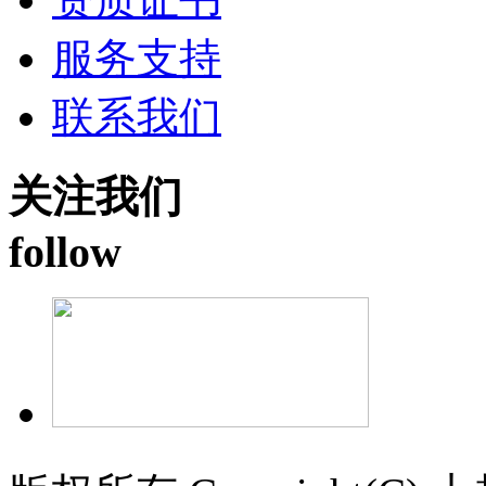
服务支持
联系我们
关注我们
follow