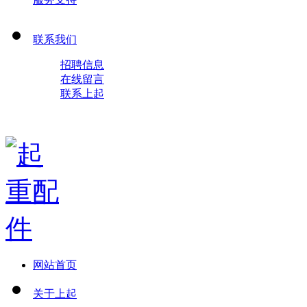
联系我们
招聘信息
在线留言
联系上起
网站首页
关于上起