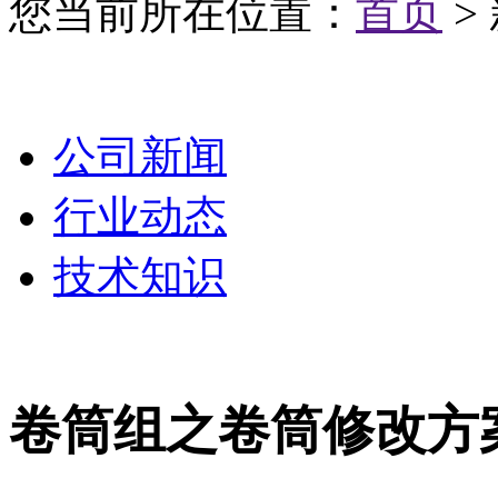
您当前所在位置：
首页
>
公司新闻
行业动态
技术知识
卷筒组之卷筒修改方