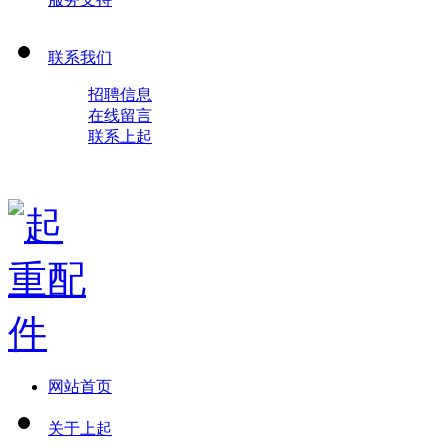
联系我们
招聘信息
在线留言
联系上起
网站首页
关于上起