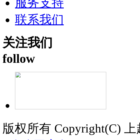
服务支持
联系我们
关注我们
follow
版权所有 Copyright(