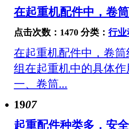
在起重机配件中，卷筒
点击次数：1470
分类：
行业
在起重机配件中，卷筒
组在起重机中的具体作
一、卷筒...
19
07
起重配件种类多，安全