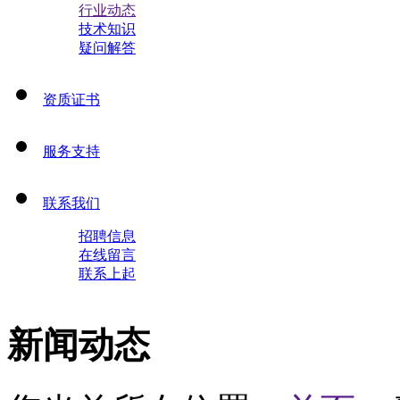
行业动态
技术知识
疑问解答
资质证书
服务支持
联系我们
招聘信息
在线留言
联系上起
新闻动态