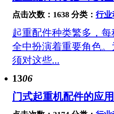
点击次数：1638
分类：
行业
起重配件种类繁多，每
全中扮演着重要角色。
须对这些...
13
06
门式起重机配件的应用