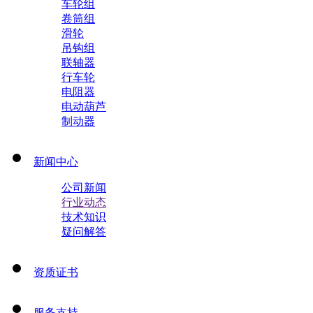
车轮组
卷筒组
滑轮
吊钩组
联轴器
行车轮
电阻器
电动葫芦
制动器
新闻中心
公司新闻
行业动态
技术知识
疑问解答
资质证书
服务支持