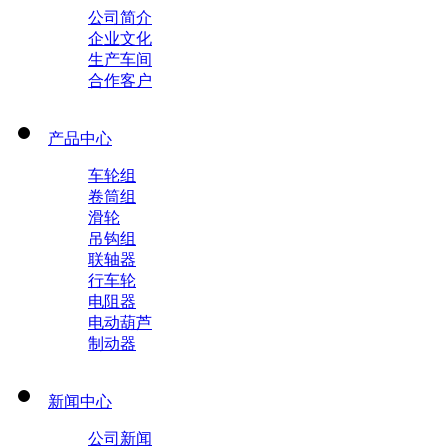
公司简介
企业文化
生产车间
合作客户
产品中心
车轮组
卷筒组
滑轮
吊钩组
联轴器
行车轮
电阻器
电动葫芦
制动器
新闻中心
公司新闻