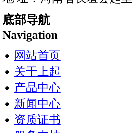
底部导航
Navigation
网站首页
关于上起
产品中心
新闻中心
资质证书