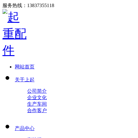
服务热线：
13837355118
网站首页
关于上起
公司简介
企业文化
生产车间
合作客户
产品中心