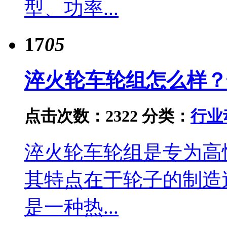
型、功率...
17
05
淬火轮车轮组怎么样？
点击次数：2322
分类：
行业
淬火轮车轮组是专为高
其特点在于轮子的制造
是一种热...