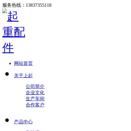
服务热线：
13837355118
网站首页
关于上起
公司简介
企业文化
生产车间
合作客户
产品中心