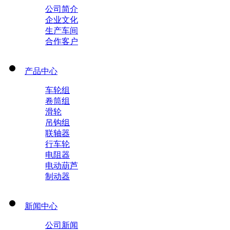
公司简介
企业文化
生产车间
合作客户
产品中心
车轮组
卷筒组
滑轮
吊钩组
联轴器
行车轮
电阻器
电动葫芦
制动器
新闻中心
公司新闻