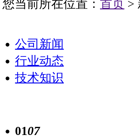
您当前所在位置：
首页
>
公司新闻
行业动态
技术知识
01
07