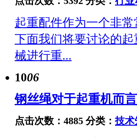
点击次数：5392
分类：
行业
起重配件作为一个非常
下面我们将要讨论的起
械进行重...
10
06
钢丝绳对于起重机而言
点击次数：4885
分类：
技术