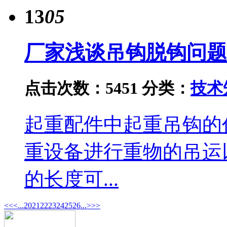
13
05
厂家浅谈吊钩脱钩问题
点击次数：5451
分类：
技术
起重配件中起重吊钩的
重设备进行重物的吊运
的长度可...
<<
<
...
20
21
22
23
24
25
26
...
>
>>