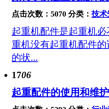
点击次数：5070
分类：
技术
起重机配件是起重机必
重机没有起重机配件的
的状...
17
06
起重配件的使用和维护