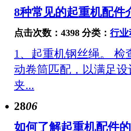
8种常见的起重机配件
点击次数：4398
分类：
行业
1、起重机钢丝绳。 
动卷筒匹配，以满足设
夹...
28
06
如何了解起重机配件的