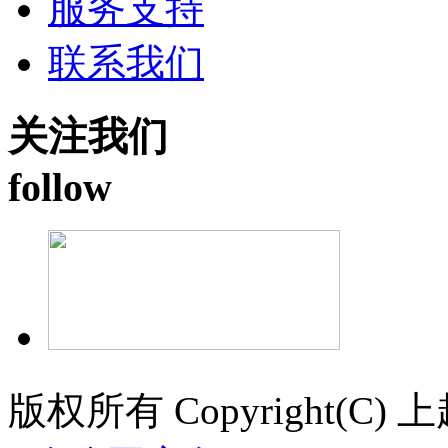
服务支持
联系我们
关注我们
follow
版权所有 Copyright(