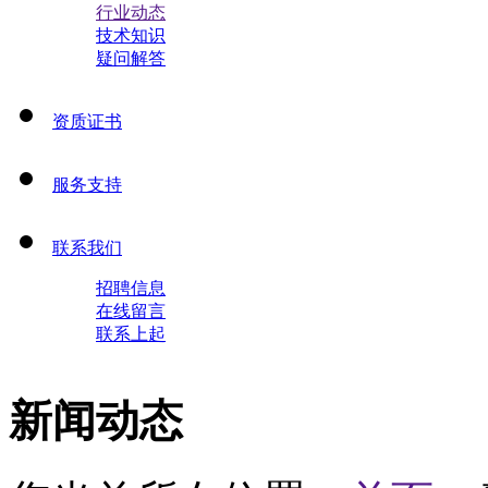
行业动态
技术知识
疑问解答
资质证书
服务支持
联系我们
招聘信息
在线留言
联系上起
新闻动态