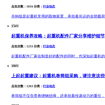
点击次数：1016
分类：
行业动态
吊钩组是起重机常用的取物装置，承担着吊运的全部载荷。
15
01
起重机保养攻略：起重机配件厂家分享维护细节
点击次数：1233
分类：
行业动态
起重机配件厂家在制造好的配件的同时，也深知起重机的日
10
01
上起起重建议：起重机卷筒组采购，请注意这些问.
点击次数：1263
分类：
行业动态
卷筒组不仅负责卷绕钢丝绳，还承担着传递动力的重任，是