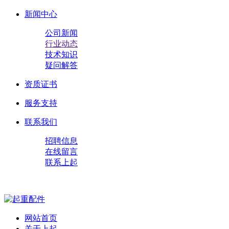
新闻中心
公司新闻
行业动态
技术知识
疑问解答
资质证书
服务支持
联系我们
招聘信息
在线留言
联系上起
网站首页
关于上起