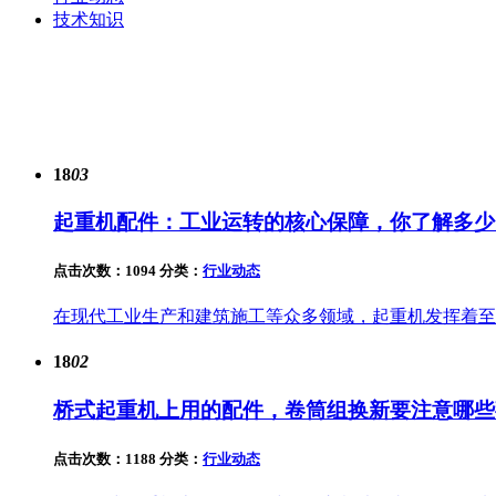
技术知识
18
03
起重机配件：工业运转的核心保障，你了解多少
点击次数：1094
分类：
行业动态
在现代工业生产和建筑施工等众多领域，起重机发挥着至关
18
02
桥式起重机上用的配件，卷筒组换新要注意哪些事.
点击次数：1188
分类：
行业动态