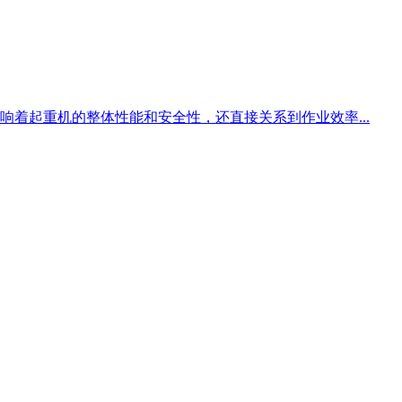
着起重机的整体性能和安全性，还直接关系到作业效率...