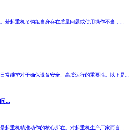
若起重机吊钩组自身存在质量问题或使用操作不当，...
常维护对于确保设备安全、高质运行的重要性。以下是...
..
起重机精准动作的核心所在。对起重机生产厂家而言...