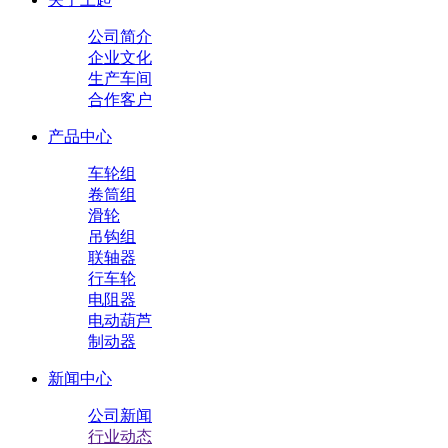
公司简介
企业文化
生产车间
合作客户
产品中心
车轮组
卷筒组
滑轮
吊钩组
联轴器
行车轮
电阻器
电动葫芦
制动器
新闻中心
公司新闻
行业动态