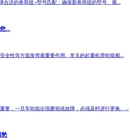
合适的卷筒组 •型号匹配：确保新卷筒组的型号、规...
..
全性等方面发挥着重要作用。常见的起重机滑轮组都...
要，一旦车轮组出现磨损或故障，必须及时进行更换。...
用愁