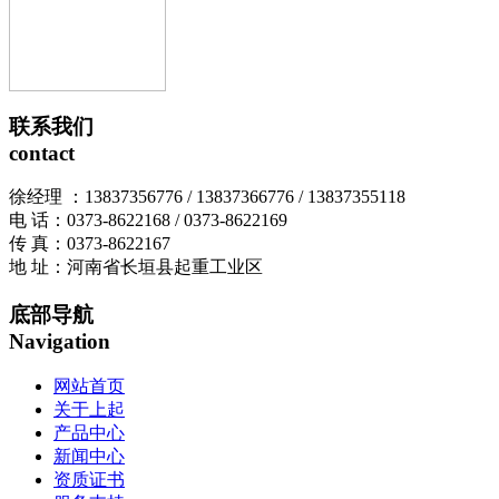
联系我们
contact
徐经理 ：13837356776 / 13837366776 / 13837355118
电 话：0373-8622168 / 0373-8622169
传 真：0373-8622167
地 址：河南省长垣县起重工业区
底部导航
Navigation
网站首页
关于上起
产品中心
新闻中心
资质证书