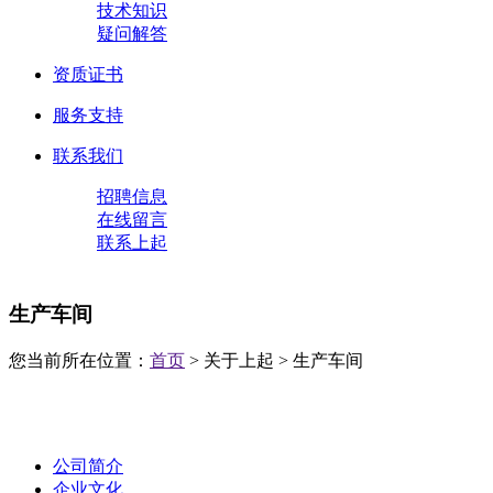
技术知识
疑问解答
资质证书
服务支持
联系我们
招聘信息
在线留言
联系上起
生产车间
您当前所在位置：
首页
> 关于上起 > 生产车间
公司简介
企业文化